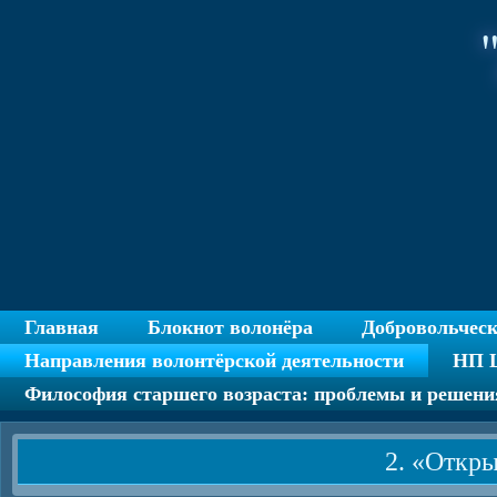
Главная
Блокнот волонёра
Добровольчес
Направления волонтёрской деятельности
НП Ц
Философия старшего возраста: проблемы и решени
2. «Откр