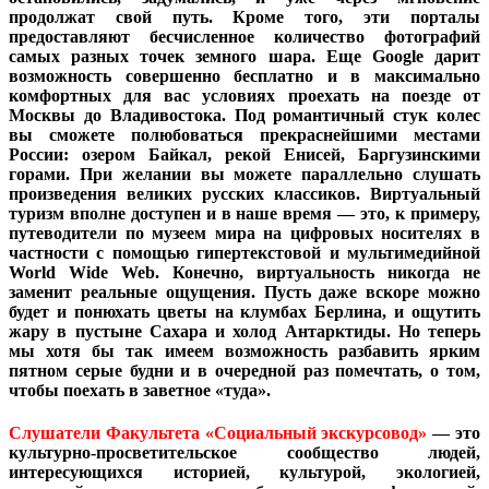
продолжат свой путь. Кроме того, эти порталы
предоставляют бесчисленное количество фотографий
самых разных точек земного шара. Еще Google дарит
возможность совершенно бесплатно и в максимально
комфортных для вас условиях проехать на поезде от
Москвы до Владивостока. Под романтичный стук колес
вы сможете полюбоваться прекраснейшими местами
России: озером Байкал, рекой Енисей, Баргузинскими
горами. При желании вы можете параллельно слушать
произведения великих русских классиков. Виртуальный
туризм вполне доступен и в наше время — это, к примеру,
путеводители по музеем мира на цифровых носителях в
частности с помощью гипертекстовой и мультимедийной
World Wide Web. Конечно, виртуальность никогда не
заменит реальные ощущения. Пусть даже вскоре можно
будет и понюхать цветы на клумбах Берлина, и ощутить
жару в пустыне Сахара и холод Антарктиды. Но теперь
мы хотя бы так имеем возможность разбавить ярким
пятном серые будни и в очередной раз помечтать, о том,
чтобы поехать в заветное «туда».
Слушатели Факультета «Социальный экскурсовод»
— это
культурно-просветительское сообщество людей,
интересующихся историей, культурой, экологией,