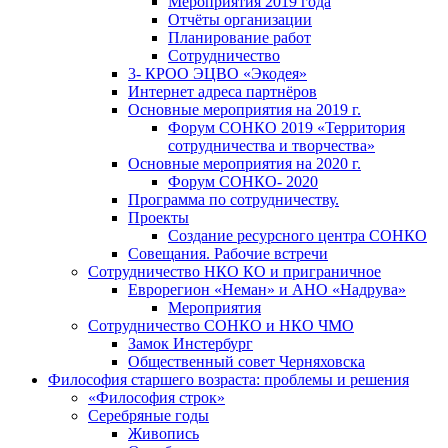
Мероприятия 2019 года
Отчёты организации
Планирование работ
Сотрудничество
3- КРОО ЭЦВО «Экодея»
Интернет адреса партнёров
Основные мероприятия на 2019 г.
Форум СОНКО 2019 «Территория
сотрудничества и творчества»
Основные мероприятия на 2020 г.
Форум СОНКО- 2020
Программа по сотрудничеству.
Проекты
Создание ресурсного центра СОНКО
Совещания. Рабочие встречи
Сотрудничество НКО КО и приграничное
Еврорегион «Неман» и АНО «Надрува»
Мероприятия
Сотрудничество СОНКО и НКО ЧМО
Замок Инстербург
Общественный совет Черняховска
Философия старшего возраста: проблемы и решения
«Философия строк»
Серебряные годы
Живопись