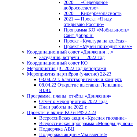
2020 — «Серебряное
добрососедство»
2020 — Кибербезопасность
2021 — Проект «Я иду,
открываю Россию»
Программа КО «Мобильность»
Сайт Добро.ru
Проект «Культура на колёсах»
Проект «Музей приходит к вам»
Координационный совет «Движения …»
Заседания, встречи — 2022 год
Координационный совет КО
Мероприятия ДС 2022 год репортажи
Мероприятия партнёров (участие) 22-23
03.04.22 г. Благотворительный концерт.
08.04.22 Открытие выставки Леньшина
Ю.Ю.
Программа, планы, отчёты «Движения»
Отчёт о мероприятиях 2022 года
План работы на 2022 г.
Проекты и акции КО и РФ 22-23
Всероссийская акция «Красная гвоздика»
Всероссийская программа «Молоды душой»
Поддержка АВЦ
Поддержка акции «Мы вместе!»