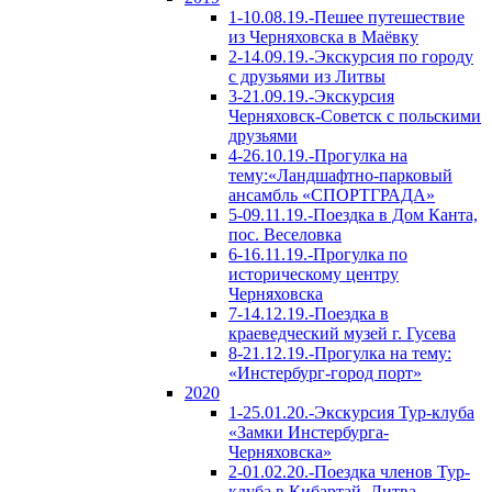
1-10.08.19.-Пешее путешествие
из Черняховска в Маёвку
2-14.09.19.-Экскурсия по городу
с друзьями из Литвы
3-21.09.19.-Экскурсия
Черняховск-Советск с польскими
друзьями
4-26.10.19.-Прогулка на
тему:«Ландшафтно-парковый
ансамбль «СПОРТГРАДА»
5-09.11.19.-Поездка в Дом Канта,
пос. Веселовка
6-16.11.19.-Прогулка по
историческому центру
Черняховска
7-14.12.19.-Поездка в
краеведческий музей г. Гусева
8-21.12.19.-Прогулка на тему:
«Инстербург-город порт»
2020
1-25.01.20.-Экскурсия Тур-клуба
«Замки Инстербурга-
Черняховска»
2-01.02.20.-Поездка членов Тур-
клуба в Кибартай, Литва.