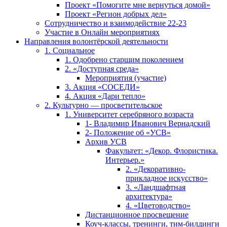
Проект «Помогите мне вернуться домой»
Проект «Регион добрых дел»
Сотрудничество и взаимодействие 22-23
Участие в Онлайн мероприятиях
Направления волонтёрской деятельности
1. Социальное
1. Одобрено старшим поколением
2. «Доступная среда»
Мероприятия (участие)
3. Акция «СОСЕДИ»
4. Акция «Дари тепло»
2. Культурно — просветительское
1. Университет серебряного возраста
1- Владимир Иванович Вернадский
2- Положение об «УСВ»
Архив УСВ
Факультет: «Декор. Флористика.
Интерьер.»
2. «Декоративно-
прикладное искусство»
3. «Ландшафтная
архитектура»
4. «Цветоводство»
Дистанционное просвещение
Коуч-классы, тренинги, тим-билдинги