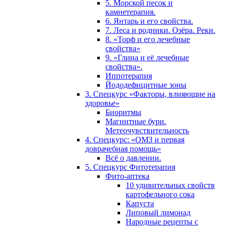
5. Морской песок и
камнетерапия.
6. Янтарь и его свойства.
7. Леса и родники. Озёра. Реки.
8. «Торф и его лечебные
свойства»
9. «Глина и её лечебные
свойства».
Иппотерапия
Йододефицитные зоны
3. Спецкурс «Факторы, влияющие на
здоровье»
Биоритмы
Магнитные бури.
Метеочувствительность
4. Спецкурс: «ОМЗ и первая
доврачебная помощь»
Всё о давлении.
5. Спецкурс Фитотерапия
Фито-аптека
10 удивительных свойств
картофельного сока
Капуста
Липовый лимонад
Народные рецепты с