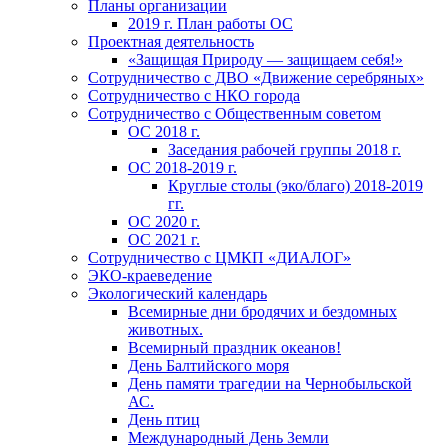
Планы организации
2019 г. План работы ОС
Проектная деятельность
«Защищая Природу — защищаем себя!»
Сотрудничество с ДВО «Движение серебряных»
Сотрудничество с НКО города
Сотрудничество с Общественным советом
ОС 2018 г.
Заседания рабочей группы 2018 г.
ОС 2018-2019 г.
Круглые столы (эко/благо) 2018-2019
гг.
ОС 2020 г.
ОС 2021 г.
Сотрудничество с ЦМКП «ДИАЛОГ»
ЭКО-краеведение
Экологический календарь
Всемирные дни бродячих и бездомных
животных.
Всемирный праздник океанов!
День Балтийского моря
День памяти трагедии на Чернобыльской
АС.
День птиц
Международный День Земли