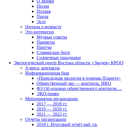
О любви
Песни
Поэзия
Проза
Эссе
Цитаты о возрасте
Это интересно
Мудрые советы
Приметы
Притчи
Славянские боги
Солнечные праздники
Экологический центр Востока области «Экодея» КРОО
Адреса, контакты
Информационная база
«Прикладная экология в помощь Планете»
Общественный эко — контроль. НКО
ФЗ Об основах общественного контроля….
ЭКО-право
Мероприятия организации
2017 — 2018 гг.
2019 — 2020 гг.
2021 — 2022 гг.
Отчёты организации
2018 г. Итоговый отчёт раб. гр.