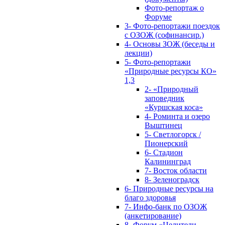
Фото-репортаж о
Форуме
3- Фото-репортажи поездок
с ОЗОЖ (софинансир.)
4- Основы ЗОЖ (беседы и
лекции)
5- Фото-репортажи
«Природные ресурсы КО»
1,3
2- «Природный
заповедник
«Куршская коса»
4- Роминта и озеро
Выштинец
5- Светлогорск /
Пионерский
6- Стадион
Калининград
7- Восток области
8- Зеленоградск
6- Природные ресурсы на
благо здоровья
7- Инфо-банк по ОЗОЖ
(анкетирование)
8- Форум «Целители