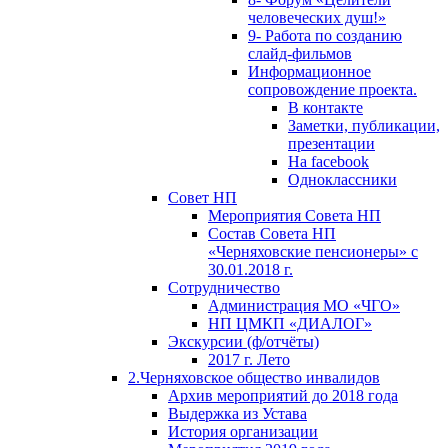
человеческих душ!»
9- Работа по созданию
слайд-фильмов
Информационное
сопровождение проекта.
В контакте
Заметки, публикации,
презентации
На facebook
Одноклассники
Совет НП
Мероприятия Совета НП
Состав Совета НП
«Черняховские пенсионеры» с
30.01.2018 г.
Сотрудничество
Администрация МО «ЧГО»
НП ЦМКП «ДИАЛОГ»
Экскурсии (ф/отчёты)
2017 г. Лето
2.Черняховское общество инвалидов
Архив мероприятий до 2018 года
Выдержка из Устава
История организации