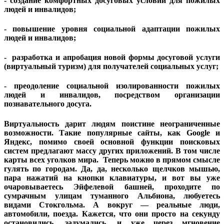
- создание комфортных досуговых условий для пожилых
людей и инвалидов;
- повышение уровня социальной адаптации пожилых
людей и инвалидов;
- разработка и апробация новой формы досуговой услуги
(виртуальный туризм) для получателей социальных услуг;
- преодоление социальной изолированности пожилых
людей и инвалидов, посредством организации
познавательного досуга.
Виртуальность дарит людям поистине неограниченные
возможности. Такие популярные сайты, как Google и
Яндекс, помимо своей основной функции поисковых
систем предлагают массу других приложений. В том числе
карты всех уголков мира. Теперь можно в прямом смысле
гулять по городам. Да, да, несколько щелчков мышью,
пара нажатий на кнопки клавиатуры, и вот вы уже
очаровываетесь Эйфелевой башней, проходите по
сумрачным улицам туманного Альбиона, любуетесь
видами Стокгольма. А вокруг — реальные люди,
автомобили, поезда. Кажется, что они просто на секунду
остановились, задумались, и уже через мгновение