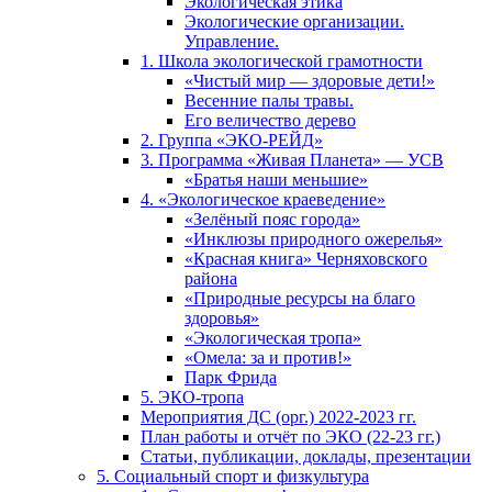
Экологическая этика
Экологические организации.
Управление.
1. Школа экологической грамотности
«Чистый мир — здоровые дети!»
Весенние палы травы.
Его величество дерево
2. Группа «ЭКО-РЕЙД»
3. Программа «Живая Планета» — УСВ
«Братья наши меньшие»
4. «Экологическое краеведение»
«Зелёный пояс города»
«Инклюзы природного ожерелья»
«Красная книга» Черняховского
района
«Природные ресурсы на благо
здоровья»
«Экологическая тропа»
«Омела: за и против!»
Парк Фрида
5. ЭКО-тропа
Мероприятия ДС (орг.) 2022-2023 гг.
План работы и отчёт по ЭКО (22-23 гг.)
Статьи, публикации, доклады, презентации
5. Социальный спорт и физкультура