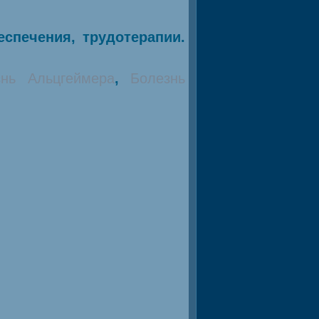
спечения, трудотерапии.
знь Альцгеймера
,
Болезнь