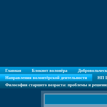
Главная
Блокнот волонёра
Добровольчес
Направления волонтёрской деятельности
НП Ц
Философия старшего возраста: проблемы и решени