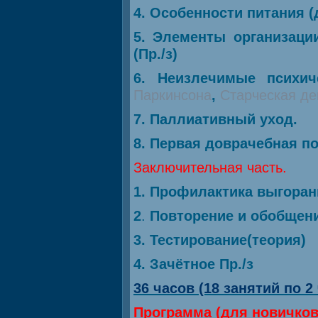
4. Особенности питания (
5. Элементы организаци
(Пр./з)
6. Неизлечимые психич
Паркинсона
,
Старческая де
7. Паллиативный уход.
8. Первая доврачебная по
Заключительная часть.
1. Профилактика выгоран
2
.
Повторение и обобщени
3. Тестирование(теория)
4. Зачётное Пр./з
36 часов (18 занятий по 2
Программа (для новичков