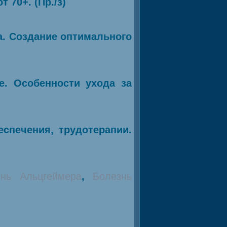
 70+. (Пр./з)
а. Создание оптимального
е. Особенности ухода за
спечения, трудотерапии.
знь Альцгеймера
,
Болезнь