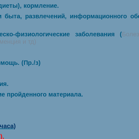
диеты), кормление.
и быта, развлечений, информационного обе
еско-физиологические заболевания (
Боле
менция и тд)
мощь. (Пр./з)
ия.
е пройденного материала.
 часа)
).