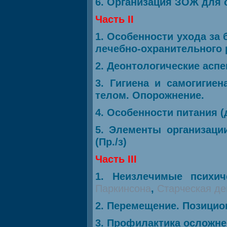
6. Организация ЗОЖ для с
Часть II
1. Особенности ухода за
лечебно-охранительного 
2. Деонтологические аспе
3. Гигиена и самогигие
телом. Опорожнение.
4. Особенности питания (
5. Элементы организаци
(Пр./з)
Часть III
1. Неизлечимые психич
Паркинсона
,
Старческая де
2. Перемещение. Позицион
3. Профилактика осложне