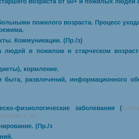
таршего возраста от 50+ и пожилых людей от
 больными пожилого возраста. Процесс уход
режима.
кты. Коммуникации. (Пр./з)
на людей в пожилом и старческом возраст
диеты), кормление.
и быта, развлечений, информационного обе
еско-физиологические заболевания (
Боле
менция и тд)
ирование. (Пр./з
ний.