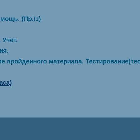
мощь. (Пр./з)
 Учёт.
ия.
ие пройденного материала.
Тестирование(те
аса)