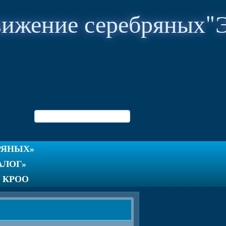
жение серебряных
БРЯНЫХ»
ИАЛОГ»
я» КРОО