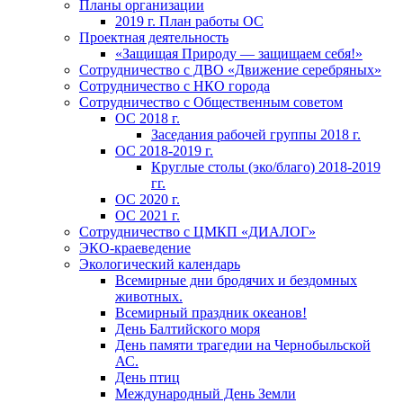
Планы организации
2019 г. План работы ОС
Проектная деятельность
«Защищая Природу — защищаем себя!»
Сотрудничество с ДВО «Движение серебряных»
Сотрудничество с НКО города
Сотрудничество с Общественным советом
ОС 2018 г.
Заседания рабочей группы 2018 г.
ОС 2018-2019 г.
Круглые столы (эко/благо) 2018-2019
гг.
ОС 2020 г.
ОС 2021 г.
Сотрудничество с ЦМКП «ДИАЛОГ»
ЭКО-краеведение
Экологический календарь
Всемирные дни бродячих и бездомных
животных.
Всемирный праздник океанов!
День Балтийского моря
День памяти трагедии на Чернобыльской
АС.
День птиц
Международный День Земли