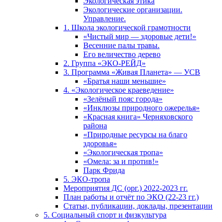
Экологическая этика
Экологические организации.
Управление.
1. Школа экологической грамотности
«Чистый мир — здоровые дети!»
Весенние палы травы.
Его величество дерево
2. Группа «ЭКО-РЕЙД»
3. Программа «Живая Планета» — УСВ
«Братья наши меньшие»
4. «Экологическое краеведение»
«Зелёный пояс города»
«Инклюзы природного ожерелья»
«Красная книга» Черняховского
района
«Природные ресурсы на благо
здоровья»
«Экологическая тропа»
«Омела: за и против!»
Парк Фрида
5. ЭКО-тропа
Мероприятия ДС (орг.) 2022-2023 гг.
План работы и отчёт по ЭКО (22-23 гг.)
Статьи, публикации, доклады, презентации
5. Социальный спорт и физкультура