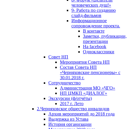
человеческих душ!»
9- Работа по созданию
слайд-фильмов
Информационное
сопровождение проекта.
В контакте
Заметки, публикации,
презентации
На facebook
Одноклассники
Совет НП
Мероприятия Совета НП
Состав Совета НП
«Черняховские пенсионеры» с
30.01.2018 г.
Сотрудничество
Администрация МО «ЧГО»
НП ЦМКП «ДИАЛОГ»
Экскурсии (ф/отчёты)
2017 г. Лето
2.Черняховское общество инвалидов
Архив мероприятий до 2018 года
Выдержка из Устава
История организации