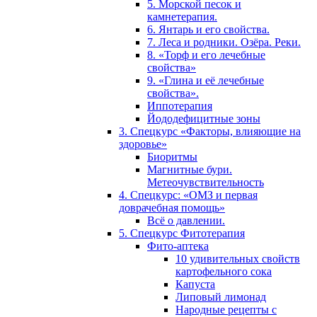
5. Морской песок и
камнетерапия.
6. Янтарь и его свойства.
7. Леса и родники. Озёра. Реки.
8. «Торф и его лечебные
свойства»
9. «Глина и её лечебные
свойства».
Иппотерапия
Йододефицитные зоны
3. Спецкурс «Факторы, влияющие на
здоровье»
Биоритмы
Магнитные бури.
Метеочувствительность
4. Спецкурс: «ОМЗ и первая
доврачебная помощь»
Всё о давлении.
5. Спецкурс Фитотерапия
Фито-аптека
10 удивительных свойств
картофельного сока
Капуста
Липовый лимонад
Народные рецепты с