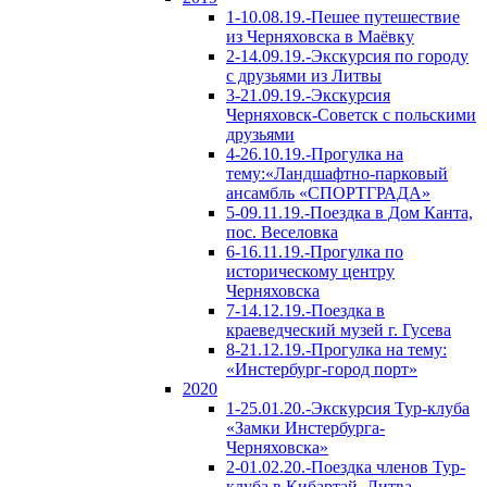
1-10.08.19.-Пешее путешествие
из Черняховска в Маёвку
2-14.09.19.-Экскурсия по городу
с друзьями из Литвы
3-21.09.19.-Экскурсия
Черняховск-Советск с польскими
друзьями
4-26.10.19.-Прогулка на
тему:«Ландшафтно-парковый
ансамбль «СПОРТГРАДА»
5-09.11.19.-Поездка в Дом Канта,
пос. Веселовка
6-16.11.19.-Прогулка по
историческому центру
Черняховска
7-14.12.19.-Поездка в
краеведческий музей г. Гусева
8-21.12.19.-Прогулка на тему:
«Инстербург-город порт»
2020
1-25.01.20.-Экскурсия Тур-клуба
«Замки Инстербурга-
Черняховска»
2-01.02.20.-Поездка членов Тур-
клуба в Кибартай, Литва.