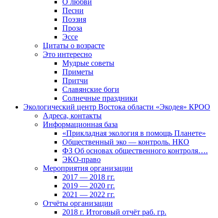
О любви
Песни
Поэзия
Проза
Эссе
Цитаты о возрасте
Это интересно
Мудрые советы
Приметы
Притчи
Славянские боги
Солнечные праздники
Экологический центр Востока области «Экодея» КРОО
Адреса, контакты
Информационная база
«Прикладная экология в помощь Планете»
Общественный эко — контроль. НКО
ФЗ Об основах общественного контроля….
ЭКО-право
Мероприятия организации
2017 — 2018 гг.
2019 — 2020 гг.
2021 — 2022 гг.
Отчёты организации
2018 г. Итоговый отчёт раб. гр.