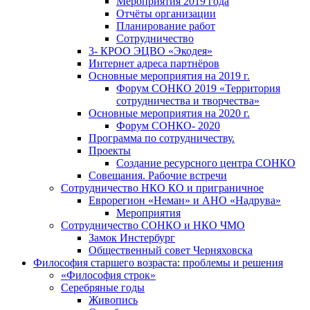
Мероприятия 2019 года
Отчёты организации
Планирование работ
Сотрудничество
3- КРОО ЭЦВО «Экодея»
Интернет адреса партнёров
Основные мероприятия на 2019 г.
Форум СОНКО 2019 «Территория
сотрудничества и творчества»
Основные мероприятия на 2020 г.
Форум СОНКО- 2020
Программа по сотрудничеству.
Проекты
Создание ресурсного центра СОНКО
Совещания. Рабочие встречи
Сотрудничество НКО КО и приграничное
Еврорегион «Неман» и АНО «Надрува»
Мероприятия
Сотрудничество СОНКО и НКО ЧМО
Замок Инстербург
Общественный совет Черняховска
Философия старшего возраста: проблемы и решения
«Философия строк»
Серебряные годы
Живопись