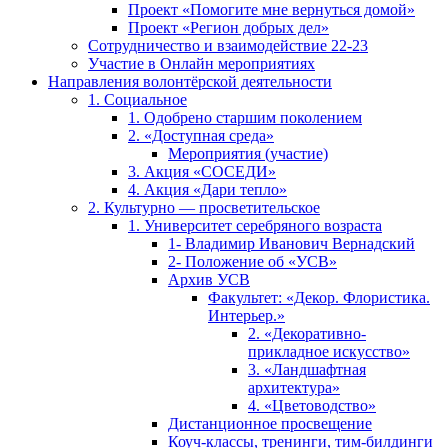
Проект «Помогите мне вернуться домой»
Проект «Регион добрых дел»
Сотрудничество и взаимодействие 22-23
Участие в Онлайн мероприятиях
Направления волонтёрской деятельности
1. Социальное
1. Одобрено старшим поколением
2. «Доступная среда»
Мероприятия (участие)
3. Акция «СОСЕДИ»
4. Акция «Дари тепло»
2. Культурно — просветительское
1. Университет серебряного возраста
1- Владимир Иванович Вернадский
2- Положение об «УСВ»
Архив УСВ
Факультет: «Декор. Флористика.
Интерьер.»
2. «Декоративно-
прикладное искусство»
3. «Ландшафтная
архитектура»
4. «Цветоводство»
Дистанционное просвещение
Коуч-классы, тренинги, тим-билдинги