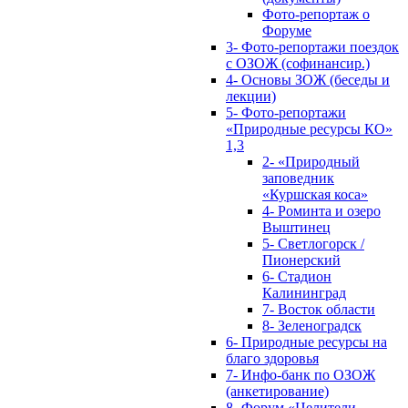
Фото-репортаж о
Форуме
3- Фото-репортажи поездок
с ОЗОЖ (софинансир.)
4- Основы ЗОЖ (беседы и
лекции)
5- Фото-репортажи
«Природные ресурсы КО»
1,3
2- «Природный
заповедник
«Куршская коса»
4- Роминта и озеро
Выштинец
5- Светлогорск /
Пионерский
6- Стадион
Калининград
7- Восток области
8- Зеленоградск
6- Природные ресурсы на
благо здоровья
7- Инфо-банк по ОЗОЖ
(анкетирование)
8- Форум «Целители