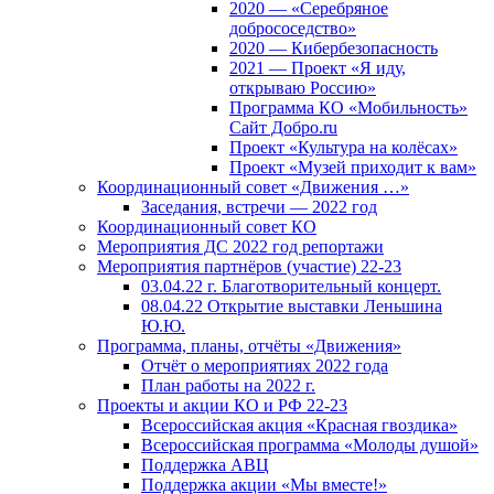
2020 — «Серебряное
добрососедство»
2020 — Кибербезопасность
2021 — Проект «Я иду,
открываю Россию»
Программа КО «Мобильность»
Сайт Добро.ru
Проект «Культура на колёсах»
Проект «Музей приходит к вам»
Координационный совет «Движения …»
Заседания, встречи — 2022 год
Координационный совет КО
Мероприятия ДС 2022 год репортажи
Мероприятия партнёров (участие) 22-23
03.04.22 г. Благотворительный концерт.
08.04.22 Открытие выставки Леньшина
Ю.Ю.
Программа, планы, отчёты «Движения»
Отчёт о мероприятиях 2022 года
План работы на 2022 г.
Проекты и акции КО и РФ 22-23
Всероссийская акция «Красная гвоздика»
Всероссийская программа «Молоды душой»
Поддержка АВЦ
Поддержка акции «Мы вместе!»