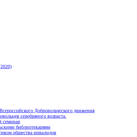
2020)
я Всероссийского Добровольческого движения
ровольцев серебряного возраста.
ий семинар
сельскими библиотекарями
Активом общества инвалидов