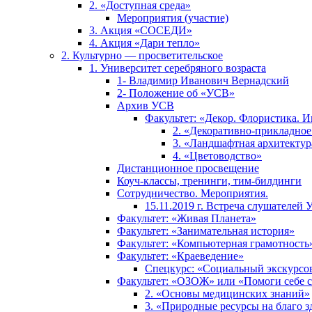
2. «Доступная среда»
Мероприятия (участие)
3. Акция «СОСЕДИ»
4. Акция «Дари тепло»
2. Культурно — просветительское
1. Университет серебряного возраста
1- Владимир Иванович Вернадский
2- Положение об «УСВ»
Архив УСВ
Факультет: «Декор. Флористика. И
2. «Декоративно-прикладное
3. «Ландшафтная архитектур
4. «Цветоводство»
Дистанционное просвещение
Коуч-классы, тренинги, тим-билдинги
Сотрудничество. Мероприятия.
15.11.2019 г. Встреча слушателей 
Факультет: «Живая Планета»
Факультет: «Занимательная история»
Факультет: «Компьютерная грамотность
Факультет: «Краеведение»
Спецкурс: «Социальный экскурсо
Факультет: «ОЗОЖ» или «Помоги себе с
2. «Основы медицинских знаний»
3. «Природные ресурсы на благо з