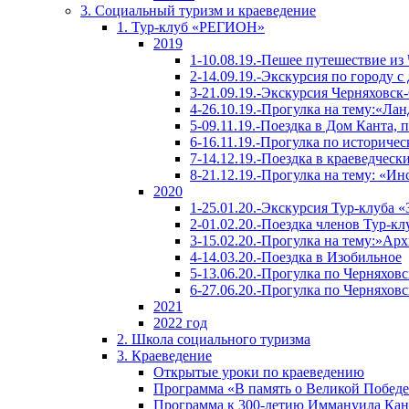
3. Социальный туризм и краеведение
1. Тур-клуб «РЕГИОН»
2019
1-10.08.19.-Пешее путешествие из
2-14.09.19.-Экскурсия по городу с
3-21.09.19.-Экскурсия Черняховск
4-26.10.19.-Прогулка на тему:«
5-09.11.19.-Поездка в Дом Канта, 
6-16.11.19.-Прогулка по историче
7-14.12.19.-Поездка в краеведчески
8-21.12.19.-Прогулка на тему: «Ин
2020
1-25.01.20.-Экскурсия Тур-клуба 
2-01.02.20.-Поездка членов Тур-кл
3-15.02.20.-Прогулка на тему:»Ар
4-14.03.20.-Поездка в Изобильное
5-13.06.20.-Прогулка по Черняхов
6-27.06.20.-Прогулка по Черняхов
2021
2022 год
2. Школа социального туризма
3. Краеведение
Открытые уроки по краеведению
Программа «В память о Великой Побед
Программа к 300-летию Иммануила Кан