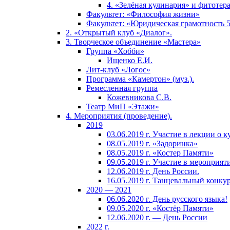
4. «Зелёная кулинария» и фитотер
Факультет: «Философия жизни»
Факультет: «Юридическая грамотность 
2. «Открытый клуб «Диалог».
3. Творческое объединение «Мастера»
Группа «Хобби»
Ищенко Е.И.
Лит-клуб «Логос»
Программа «Камертон» (муз.).
Ремесленная группа
Кожевникова С.В.
Театр МиП «Этажи»
4. Мероприятия (проведение).
2019
03.06.2019 г. Участие в лекции о к
08.05.2019 г. «Задоринка»
08.05.2019 г. «Костер Памяти»
09.05.2019 г. Участие в мероприя
12.06.2019 г. День России.
16.05.2019 г. Танцевальный конкур
2020 — 2021
06.06.2020 г. День русского языка!
09.05.2020 г. «Костёр Памяти»
12.06.2020 г. — День России
2022 г.