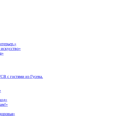
нтерьер.»
 искусство»
а»
УСВ с гостями из Гусева.
»
вод»
ам!»
доровья»