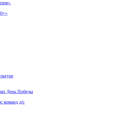
апия».
50+»
ультуре
тиях День Победы
с команд д/с