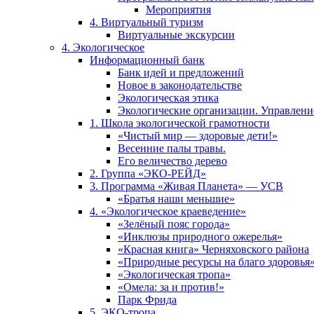
Мероприятия
4. Виртуальный туризм
Виртуальные экскурсии
4. Экологическое
Информационный банк
Банк идей и предложений
Новое в законодательстве
Экологическая этика
Экологические организации. Управлени
1. Школа экологической грамотности
«Чистый мир — здоровые дети!»
Весенние палы травы.
Его величество дерево
2. Группа «ЭКО-РЕЙД»
3. Программа «Живая Планета» — УСВ
«Братья наши меньшие»
4. «Экологическое краеведение»
«Зелёный пояс города»
«Инклюзы природного ожерелья»
«Красная книга» Черняховского района
«Природные ресурсы на благо здоровья
«Экологическая тропа»
«Омела: за и против!»
Парк Фрида
5. ЭКО-тропа