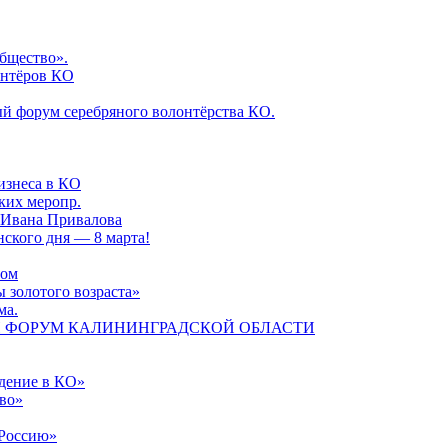
общество».
лонтёров КО
ный форум серебряного волонтёрства КО.
изнеса в КО
ских меропр.
и Ивана Привалова
енского дня — 8 марта!
вом
ы золотого возраста»
ма.
СКИЙ ФОРУМ КАЛИНИНГРАДСКОЙ ОБЛАСТИ
дение в КО»
во»
 Россию»