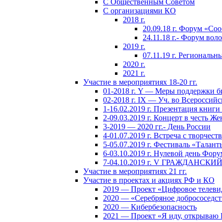
С Общественным Советом
С организациями КО
2018 г.
20.09.18 г. Форум «Со
24.11.18 г.- Форум во
2019 г.
07.11.19 г. Региональ
2020 г.
2021 г.
Участие в мероприятиях 18-20 гг.
01-2018 г. Y — Меры поддержки б
02-2018 г. IX — Уч. во Всероссий
1-16.02.2019 г. Презентация книг
2-09.03.2019 г. Концерт в честь Ж
3-2019 — 2020 гг.- День России
4-01.07.2019 г. Встреча с творчест
5-05.07.2019 г. Фестиваль «Талант
6-03.10.2019 г. Нулевой день Фору
7-04.10.2019 г. V ГРАЖДАН
Участие в мероприятиях 21 гг.
Участие в проектах и акциях РФ и КО
2019 — Проект «Цифровое телеви
2020 — «Серебряное добрососедст
2020 — Кибербезопасность
2021 — Проект «Я иду, открываю