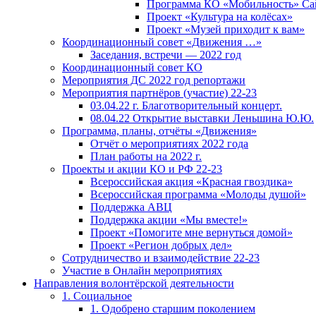
Программа КО «Мобильность» Сай
Проект «Культура на колёсах»
Проект «Музей приходит к вам»
Координационный совет «Движения …»
Заседания, встречи — 2022 год
Координационный совет КО
Мероприятия ДС 2022 год репортажи
Мероприятия партнёров (участие) 22-23
03.04.22 г. Благотворительный концерт.
08.04.22 Открытие выставки Леньшина Ю.Ю.
Программа, планы, отчёты «Движения»
Отчёт о мероприятиях 2022 года
План работы на 2022 г.
Проекты и акции КО и РФ 22-23
Всероссийская акция «Красная гвоздика»
Всероссийская программа «Молоды душой»
Поддержка АВЦ
Поддержка акции «Мы вместе!»
Проект «Помогите мне вернуться домой»
Проект «Регион добрых дел»
Сотрудничество и взаимодействие 22-23
Участие в Онлайн мероприятиях
Направления волонтёрской деятельности
1. Социальное
1. Одобрено старшим поколением