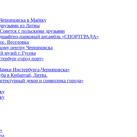
 Черняховска в Маёвку
 друзьями из Литвы
-Советск с польскими друзьями
Ландшафтно-парковый ансамбль «СПОРТГРАДА»
пос. Веселовка
скому центру Черняховска
й музей г. Гусева
стербург-город порт»
«Замки Инстербурга-Черняховска»
уба в Кибартай, Литва.
хитектурный декор и символика города»
ску
ску
е»
та