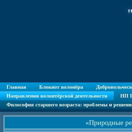
Главная
Блокнот волонёра
Добровольчес
Направления волонтёрской деятельности
НП Ц
Философия старшего возраста: проблемы и решени
«Природные ре