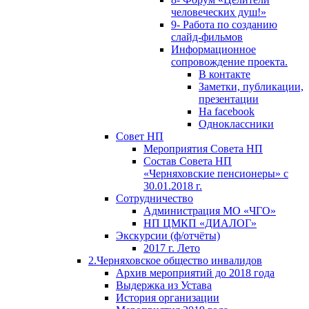
человеческих душ!»
9- Работа по созданию
слайд-фильмов
Информационное
сопровождение проекта.
В контакте
Заметки, публикации,
презентации
На facebook
Одноклассники
Совет НП
Мероприятия Совета НП
Состав Совета НП
«Черняховские пенсионеры» с
30.01.2018 г.
Сотрудничество
Администрация МО «ЧГО»
НП ЦМКП «ДИАЛОГ»
Экскурсии (ф/отчёты)
2017 г. Лето
2.Черняховское общество инвалидов
Архив мероприятий до 2018 года
Выдержка из Устава
История организации