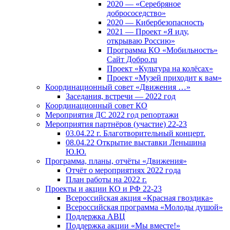
2020 — «Серебряное
добрососедство»
2020 — Кибербезопасность
2021 — Проект «Я иду,
открываю Россию»
Программа КО «Мобильность»
Сайт Добро.ru
Проект «Культура на колёсах»
Проект «Музей приходит к вам»
Координационный совет «Движения …»
Заседания, встречи — 2022 год
Координационный совет КО
Мероприятия ДС 2022 год репортажи
Мероприятия партнёров (участие) 22-23
03.04.22 г. Благотворительный концерт.
08.04.22 Открытие выставки Леньшина
Ю.Ю.
Программа, планы, отчёты «Движения»
Отчёт о мероприятиях 2022 года
План работы на 2022 г.
Проекты и акции КО и РФ 22-23
Всероссийская акция «Красная гвоздика»
Всероссийская программа «Молоды душой»
Поддержка АВЦ
Поддержка акции «Мы вместе!»