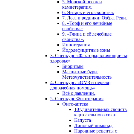
5. Морской песок и
камнетерапия.
6. Янтарь и его свойства.
7. Леса и родники. Озёра. Реки.
8. «Торф и его лечебные
свойства»
9. «Глина и её лечебные
свойства».
Иппотерапия
Йододефицитные зоны
3. Спецкурс «Факторы, влияющие на
здоровье»
Биоритмы
Магнитные бури.
Метеочувствительность
4. Спецкурс: «ОМЗ и первая
доврачебная помощь»
Всё о давлении.
5. Спецкурс Фитотерапия
Фито-аптека
10 удивительных свойств
картофельного сока
Капуста
Липовый лимонад
Народные рецепты с