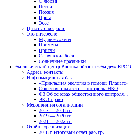
О любви
Песни
Поэзия
Проза
Эссе
Цитаты о возрасте
Это интересно
Мудрые советы
Приметы
Притчи
Славянские боги
Солнечные праздники
Экологический центр Востока области «Экодея» КРОО
Адреса, контакты
Информационная база
«Прикладная экология в помощь Планете»
Общественный эко — контроль. НКО
ФЗ Об основах общественного контроля….
ЭКО-право
Мероприятия организации
2017 — 2018 гг.
2019 — 2020 гг.
2021 — 2022 гг.
Отчёты организации
2018 г. Итоговый отчёт раб. гр.