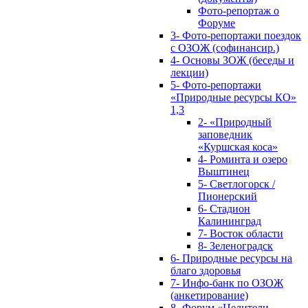
Фото-репортаж о
Форуме
3- Фото-репортажи поездок
с ОЗОЖ (софинансир.)
4- Основы ЗОЖ (беседы и
лекции)
5- Фото-репортажи
«Природные ресурсы КО»
1,3
2- «Природный
заповедник
«Куршская коса»
4- Роминта и озеро
Выштинец
5- Светлогорск /
Пионерский
6- Стадион
Калининград
7- Восток области
8- Зеленоградск
6- Природные ресурсы на
благо здоровья
7- Инфо-банк по ОЗОЖ
(анкетирование)
8- Форум «Целители