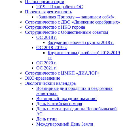
Планы организации
2019 г. План работы ОС
Проектная деятельность
«Защищая Природу — защищаем себя!»
Сотрудничество с ДВО «Движение серебряных»
Сотрудничество с НКО города
Сотрудничество с Общественным советом
ОС 2018 г.
Заседания рабочей группы 2018 г.
ОС 2018-2019 г.
Круглые столы (эко/благо) 2018-2019
гг.
ОС 2020 г.
ОС 2021 г.
Сотрудничество с ЦМКП «ДИАЛОГ»
ЭКО-краеведение
Экологический календарь
Всемирные дни бродячих и бездомных
животных.
Всемирный праздник океанов!
День Балтийского моря
День памяти трагедии на Чернобыльской
АС.
День птиц
Международный День Земли