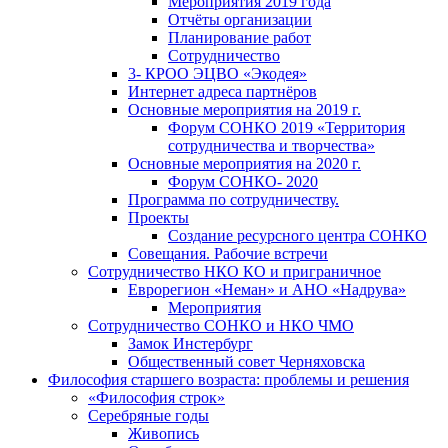
Мероприятия 2019 года
Отчёты организации
Планирование работ
Сотрудничество
3- КРОО ЭЦВО «Экодея»
Интернет адреса партнёров
Основные мероприятия на 2019 г.
Форум СОНКО 2019 «Территория
сотрудничества и творчества»
Основные мероприятия на 2020 г.
Форум СОНКО- 2020
Программа по сотрудничеству.
Проекты
Создание ресурсного центра СОНКО
Совещания. Рабочие встречи
Сотрудничество НКО КО и приграничное
Еврорегион «Неман» и АНО «Надрува»
Мероприятия
Сотрудничество СОНКО и НКО ЧМО
Замок Инстербург
Общественный совет Черняховска
Философия старшего возраста: проблемы и решения
«Философия строк»
Серебряные годы
Живопись