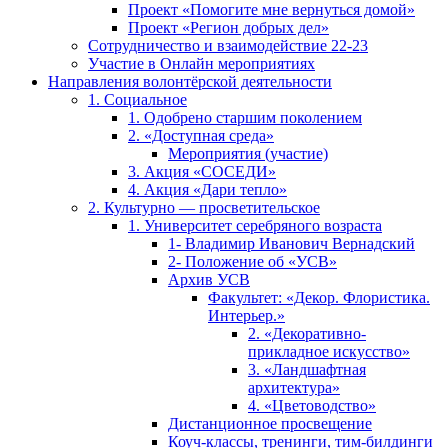
Проект «Помогите мне вернуться домой»
Проект «Регион добрых дел»
Сотрудничество и взаимодействие 22-23
Участие в Онлайн мероприятиях
Направления волонтёрской деятельности
1. Социальное
1. Одобрено старшим поколением
2. «Доступная среда»
Мероприятия (участие)
3. Акция «СОСЕДИ»
4. Акция «Дари тепло»
2. Культурно — просветительское
1. Университет серебряного возраста
1- Владимир Иванович Вернадский
2- Положение об «УСВ»
Архив УСВ
Факультет: «Декор. Флористика.
Интерьер.»
2. «Декоративно-
прикладное искусство»
3. «Ландшафтная
архитектура»
4. «Цветоводство»
Дистанционное просвещение
Коуч-классы, тренинги, тим-билдинги