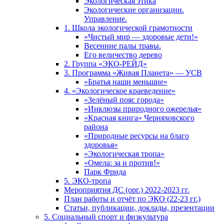
Экологическая этика
Экологические организации.
Управление.
1. Школа экологической грамотности
«Чистый мир — здоровые дети!»
Весенние палы травы.
Его величество дерево
2. Группа «ЭКО-РЕЙД»
3. Программа «Живая Планета» — УСВ
«Братья наши меньшие»
4. «Экологическое краеведение»
«Зелёный пояс города»
«Инклюзы природного ожерелья»
«Красная книга» Черняховского
района
«Природные ресурсы на благо
здоровья»
«Экологическая тропа»
«Омела: за и против!»
Парк Фрида
5. ЭКО-тропа
Мероприятия ДС (орг.) 2022-2023 гг.
План работы и отчёт по ЭКО (22-23 гг.)
Статьи, публикации, доклады, презентации
5. Социальный спорт и физкультура