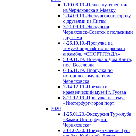
1-10.08.19.-Пешее путешествие
из Черняховска в Маёвку
2-14.09.19.-Экскурсия по городу
с друзьями из Литвы
3-21.09.19.-Экскурсия
Черняховск-Советск с польскими
друзьями
4-26.10.19.-Прогулка на
тему:«Ландшафтно-парковый
ансамбль «СПОРТГРАДА»
5-09.11.19.-Поездка в Дом Канта,
пос. Веселовка
6-16.11.19.-Прогулка по
историческому центру
Черняховска
7-14.12.19.-Поездка в
краеведческий музей г. Гусева
8-21.12.19.-Прогулка на тему:
«Инстербург-город порт»
2020
1-25.01.20.-Экскурсия Тур-клуба
«Замки Инстербурга-
Черняховска»
2-01.02.20.-Поездка членов Тур-
клуба в Кибартай, Литва.