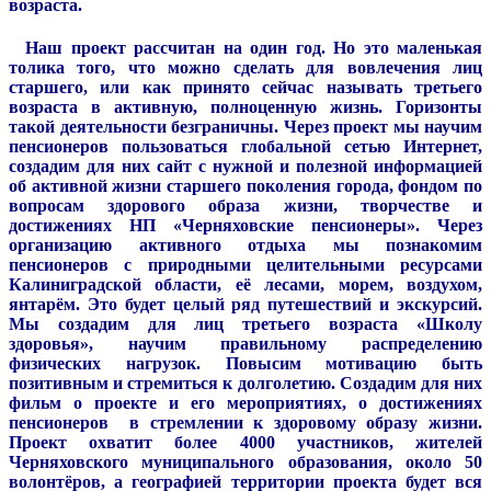
возраста.
Наш проект рассчитан на один год. Но это маленькая
толика того, что можно сделать для вовлечения лиц
старшего, или как принято сейчас называть третьего
возраста в активную, полноценную жизнь. Горизонты
такой деятельности безграничны. Через проект мы научим
пенсионеров пользоваться глобальной сетью Интернет,
создадим для них сайт с нужной и полезной информацией
об активной жизни старшего поколения города, фондом по
вопросам здорового образа жизни, творчестве и
достижениях НП «Черняховские пенсионеры». Через
организацию активного отдыха мы познакомим
пенсионеров с природными целительными ресурсами
Калиниградской области, её лесами, морем, воздухом,
янтарём. Это будет целый ряд путешествий и экскурсий.
Мы создадим для лиц третьего возраста «Школу
здоровья», научим правильному распределению
физических нагрузок. Повысим мотивацию быть
позитивным и стремиться к долголетию. Создадим для них
фильм о проекте и его мероприятиях, о достижениях
пенсионеров в стремлении к здоровому образу жизни.
Проект охватит более 4000 участников, жителей
Черняховского муниципального образования, около 50
волонтёров, а географией территории проекта будет вся