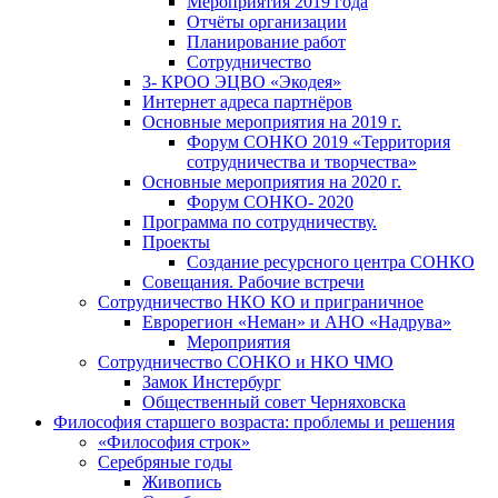
Мероприятия 2019 года
Отчёты организации
Планирование работ
Сотрудничество
3- КРОО ЭЦВО «Экодея»
Интернет адреса партнёров
Основные мероприятия на 2019 г.
Форум СОНКО 2019 «Территория
сотрудничества и творчества»
Основные мероприятия на 2020 г.
Форум СОНКО- 2020
Программа по сотрудничеству.
Проекты
Создание ресурсного центра СОНКО
Совещания. Рабочие встречи
Сотрудничество НКО КО и приграничное
Еврорегион «Неман» и АНО «Надрува»
Мероприятия
Сотрудничество СОНКО и НКО ЧМО
Замок Инстербург
Общественный совет Черняховска
Философия старшего возраста: проблемы и решения
«Философия строк»
Серебряные годы
Живопись