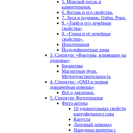
5. Морской песок и
камнетерапия.
6. Янтарь и его свойства.
7. Леса и родники. Озёра. Реки.
8. «Торф и его лечебные
свойства»
9. «Глина и её лечебные
свойства».
Иппотерапия
Йододефицитные зоны
3. Спецкурс «Факторы, влияющие на
здоровье»
Биоритмы
Магнитные бури.
Метеочувствительность
4. Спецкурс: «ОМЗ и первая
доврачебная помощь»
Всё о давлении.
5. Спецкурс Фитотерапия
Фито-аптека
10 удивительных свойств
картофельного сока
Капуста
Липовый лимонад
Народные рецепты с