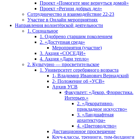
Проект «Помогите мне вернуться домой»
Проект «Регион добрых дел»
Сотрудничество и взаимодействие 22-23
Участие в Онлайн мероприятиях
Направления волонтёрской деятельности
1. Социальное
1. Одобрено старшим поколением
2. «Доступная среда»
Мероприятия (участие)
3. Акция «СОСЕДИ»
4. Акция «Дари тепло»
2. Культурно — просветительское
1. Университет серебряного возраста
1- Владимир Иванович Вернадский
2- Положение об «УСВ»
Архив УСВ
Факультет: «Декор. Флористика.
Интерьер.»
2. «Декоративно-
прикладное искусство»
3. «Ландшафтная
архитектура»
4. «Цветоводство»
Дистанционное просвещение
Коуч-классы, тренинги, тим-билдинги