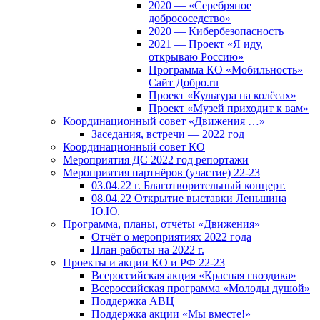
2020 — «Серебряное
добрососедство»
2020 — Кибербезопасность
2021 — Проект «Я иду,
открываю Россию»
Программа КО «Мобильность»
Сайт Добро.ru
Проект «Культура на колёсах»
Проект «Музей приходит к вам»
Координационный совет «Движения …»
Заседания, встречи — 2022 год
Координационный совет КО
Мероприятия ДС 2022 год репортажи
Мероприятия партнёров (участие) 22-23
03.04.22 г. Благотворительный концерт.
08.04.22 Открытие выставки Леньшина
Ю.Ю.
Программа, планы, отчёты «Движения»
Отчёт о мероприятиях 2022 года
План работы на 2022 г.
Проекты и акции КО и РФ 22-23
Всероссийская акция «Красная гвоздика»
Всероссийская программа «Молоды душой»
Поддержка АВЦ
Поддержка акции «Мы вместе!»