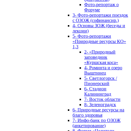
Фото-репортаж о
Форуме
3- Фото-репортажи поездок
с ОЗОЖ (софинансир.)
4- Основы ЗОЖ (беседы и
лекции)
5- Фото-репортажи
«Природные ресурсы КО»
1,3
2- «Природный
заповедник
«Куршская коса»
4- Роминта и озеро
Выштинец
5- Светлогорск /
Пионерский
6- Стадион
Калининград
7- Восток области
8- Зеленоградск
6- Природные ресурсы на
благо здоровья
7- Инфо-банк по ОЗОЖ
(анкетирование)
8- Форум «Целители