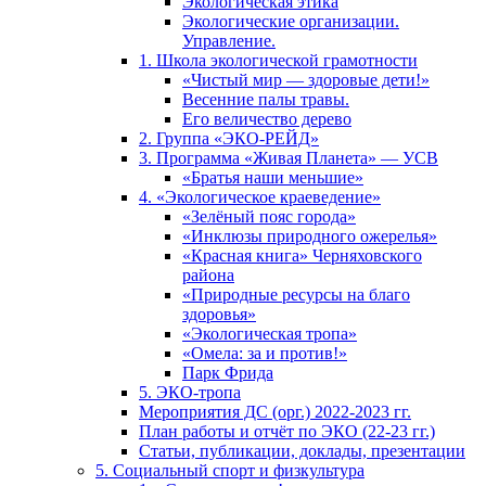
Экологическая этика
Экологические организации.
Управление.
1. Школа экологической грамотности
«Чистый мир — здоровые дети!»
Весенние палы травы.
Его величество дерево
2. Группа «ЭКО-РЕЙД»
3. Программа «Живая Планета» — УСВ
«Братья наши меньшие»
4. «Экологическое краеведение»
«Зелёный пояс города»
«Инклюзы природного ожерелья»
«Красная книга» Черняховского
района
«Природные ресурсы на благо
здоровья»
«Экологическая тропа»
«Омела: за и против!»
Парк Фрида
5. ЭКО-тропа
Мероприятия ДС (орг.) 2022-2023 гг.
План работы и отчёт по ЭКО (22-23 гг.)
Статьи, публикации, доклады, презентации
5. Социальный спорт и физкультура