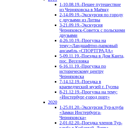
1-10.08.19.-Пешее путешествие
из Черняховска в Маёвку
2-14.09.19.-Экскурсия по городу
с друзьями из Литвы
3-21.09.19.-Экскурсия
Черняховск-Советск с польскими
друзьями
4-26.10.19.-Прогулка на
тему:«Ландшафтно-парковый
ансамбль «СПОРТГРАДА»
5-09.11.19.-Поездка в Дом Канта,
пос. Веселовка
6-16.11.19.-Прогулка по
историческому центру
Черняховска
7-14.12.19.-Поездка в
краеведческий музей г. Гусева
8-21.12.19.-Прогулка на тему:
«Инстербург-город порт»
2020
1-25.01.20.-Экскурсия Тур-клуба
«Замки Инстербурга-
Черняховска»
2-01.02.20.-Поездка членов Тур-
клуба в Кибартай, Литва.