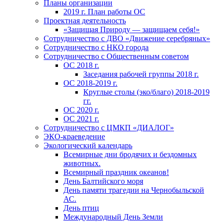
Планы организации
2019 г. План работы ОС
Проектная деятельность
«Защищая Природу — защищаем себя!»
Сотрудничество с ДВО «Движение серебряных»
Сотрудничество с НКО города
Сотрудничество с Общественным советом
ОС 2018 г.
Заседания рабочей группы 2018 г.
ОС 2018-2019 г.
Круглые столы (эко/благо) 2018-2019
гг.
ОС 2020 г.
ОС 2021 г.
Сотрудничество с ЦМКП «ДИАЛОГ»
ЭКО-краеведение
Экологический календарь
Всемирные дни бродячих и бездомных
животных.
Всемирный праздник океанов!
День Балтийского моря
День памяти трагедии на Чернобыльской
АС.
День птиц
Международный День Земли