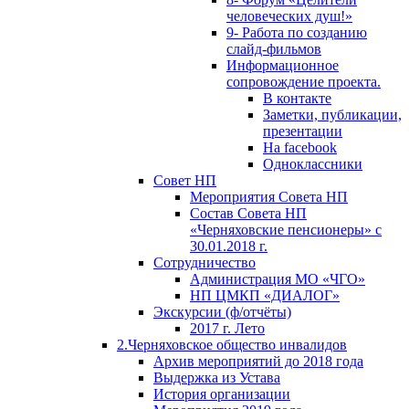
человеческих душ!»
9- Работа по созданию
слайд-фильмов
Информационное
сопровождение проекта.
В контакте
Заметки, публикации,
презентации
На facebook
Одноклассники
Совет НП
Мероприятия Совета НП
Состав Совета НП
«Черняховские пенсионеры» с
30.01.2018 г.
Сотрудничество
Администрация МО «ЧГО»
НП ЦМКП «ДИАЛОГ»
Экскурсии (ф/отчёты)
2017 г. Лето
2.Черняховское общество инвалидов
Архив мероприятий до 2018 года
Выдержка из Устава
История организации