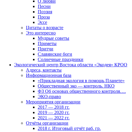
О любви
Песни
Поэзия
Проза
Эссе
Цитаты о возрасте
Это интересно
Мудрые советы
Приметы
Притчи
Славянские боги
Солнечные праздники
Экологический центр Востока области «Экодея» КРОО
Адреса, контакты
Информационная база
«Прикладная экология в помощь Планете»
Общественный эко — контроль. НКО
ФЗ Об основах общественного контроля….
ЭКО-право
Мероприятия организации
2017 — 2018 гг.
2019 — 2020 гг.
2021 — 2022 гг.
Отчёты организации
2018 г. Итоговый отчёт раб. гр.