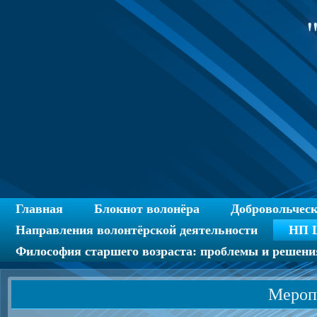
Главная
Блокнот волонёра
Добровольчес
Направления волонтёрской деятельности
НП Ц
Философия старшего возраста: проблемы и решени
Мероп