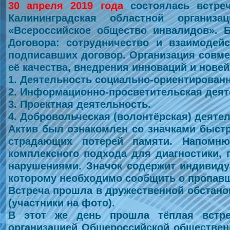
30 апреля 2019 года
состоялась встреч
Калининградская областной организа
«Всероссийское общество инвалидов». 
Договора: сотрудничество и взаимодейс
подписавших договор. Организация совме
её качества, внедрения инноваций и нове
1. Деятельность социально-ориентирован
2. Информационно-просветительская деят
3. Проектная деятельность.
4. Добровольческая (волонтёрская) деяте
Актив был ознакомлен со значками быст
страдающих потерей памяти. Напомн
комплексного подхода для диагностики,
нарушениями. Значок содержит индивиду
которому необходимо сообщить о пропавш
Встреча прошла в дружественной обстано
(участники на фото).
В этот же день прошла тёплая встре
организацией Общероссийской обществен