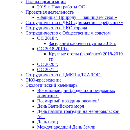
Планы организации
2019 г. План работы ОС
Проектная деятельность
«Защищая Природу — защищаем себя!»
Сотрудничество с ДВО «Движение серебряных»
Сотрудничество с НКО города
Сотрудничество с Общественным советом
ОС 2018 г.
Заседания рабочей группы 2018 г.
ОС 2018-2019 г.
Круглые столы (эко/благо) 2018-2019
гг.
ОС 2020 г.
ОС 2021 г.
Сотрудничество с ЦМКП «ДИАЛОГ»
ЭКО-краеведение
Экологический календарь
Всемирные дни бродячих и бездомных
животных.
Всемирный праздник океанов!
День Балтийского моря
День памяти трагедии на Чернобыльской
АС.
День птиц
Международный День Земли