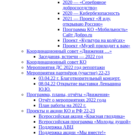
2020 — «Серебряное
добрососедство»
2020 — Кибербезопасность
2021 — Проект «Я иду,
открываю Россию»
Программа КО «Мобильность»
Сайт Добро.ru
Проект «Культура на колёсах»
Проект «Музей приходит к вам»
Координационный совет «Движения …»
Заседания, встречи — 2022 год
Координационный совет КО
Мероприятия ДС 2022 год репортажи
Мероприятия партнёров (участие) 22-23
03.04.22 г. Благотворительный концерт.
08.04.22 Открытие выставки Леньшина
Ю.Ю.
Программа, планы, отчёты «Движения»
Отчёт о мероприятиях 2022 года
План работы на 2022 г.
Проекты и акции КО и РФ 22-23
Всероссийская акция «Красная гвоздика»
Всероссийская программа «Молоды душой»
Поддержка АВЦ
Поддержка акции «Мы вместе!»