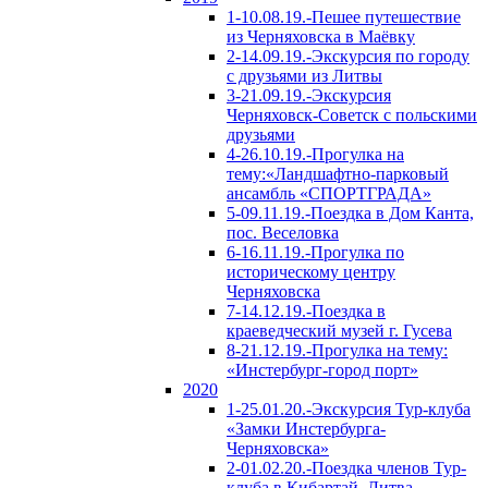
1-10.08.19.-Пешее путешествие
из Черняховска в Маёвку
2-14.09.19.-Экскурсия по городу
с друзьями из Литвы
3-21.09.19.-Экскурсия
Черняховск-Советск с польскими
друзьями
4-26.10.19.-Прогулка на
тему:«Ландшафтно-парковый
ансамбль «СПОРТГРАДА»
5-09.11.19.-Поездка в Дом Канта,
пос. Веселовка
6-16.11.19.-Прогулка по
историческому центру
Черняховска
7-14.12.19.-Поездка в
краеведческий музей г. Гусева
8-21.12.19.-Прогулка на тему:
«Инстербург-город порт»
2020
1-25.01.20.-Экскурсия Тур-клуба
«Замки Инстербурга-
Черняховска»
2-01.02.20.-Поездка членов Тур-
клуба в Кибартай, Литва.