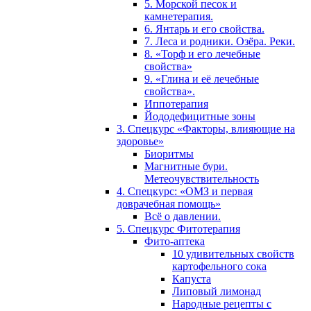
5. Морской песок и
камнетерапия.
6. Янтарь и его свойства.
7. Леса и родники. Озёра. Реки.
8. «Торф и его лечебные
свойства»
9. «Глина и её лечебные
свойства».
Иппотерапия
Йододефицитные зоны
3. Спецкурс «Факторы, влияющие на
здоровье»
Биоритмы
Магнитные бури.
Метеочувствительность
4. Спецкурс: «ОМЗ и первая
доврачебная помощь»
Всё о давлении.
5. Спецкурс Фитотерапия
Фито-аптека
10 удивительных свойств
картофельного сока
Капуста
Липовый лимонад
Народные рецепты с