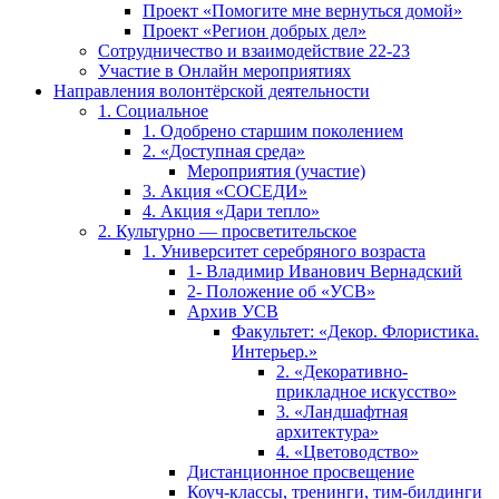
Проект «Помогите мне вернуться домой»
Проект «Регион добрых дел»
Сотрудничество и взаимодействие 22-23
Участие в Онлайн мероприятиях
Направления волонтёрской деятельности
1. Социальное
1. Одобрено старшим поколением
2. «Доступная среда»
Мероприятия (участие)
3. Акция «СОСЕДИ»
4. Акция «Дари тепло»
2. Культурно — просветительское
1. Университет серебряного возраста
1- Владимир Иванович Вернадский
2- Положение об «УСВ»
Архив УСВ
Факультет: «Декор. Флористика.
Интерьер.»
2. «Декоративно-
прикладное искусство»
3. «Ландшафтная
архитектура»
4. «Цветоводство»
Дистанционное просвещение
Коуч-классы, тренинги, тим-билдинги