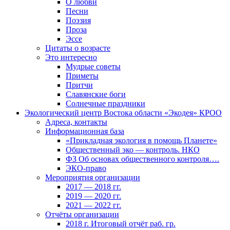
О любви
Песни
Поэзия
Проза
Эссе
Цитаты о возрасте
Это интересно
Мудрые советы
Приметы
Притчи
Славянские боги
Солнечные праздники
Экологический центр Востока области «Экодея» КРОО
Адреса, контакты
Информационная база
«Прикладная экология в помощь Планете»
Общественный эко — контроль. НКО
ФЗ Об основах общественного контроля….
ЭКО-право
Мероприятия организации
2017 — 2018 гг.
2019 — 2020 гг.
2021 — 2022 гг.
Отчёты организации
2018 г. Итоговый отчёт раб. гр.