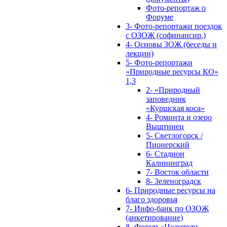
Фото-репортаж о
Форуме
3- Фото-репортажи поездок
с ОЗОЖ (софинансир.)
4- Основы ЗОЖ (беседы и
лекции)
5- Фото-репортажи
«Природные ресурсы КО»
1,3
2- «Природный
заповедник
«Куршская коса»
4- Роминта и озеро
Выштинец
5- Светлогорск /
Пионерский
6- Стадион
Калининград
7- Восток области
8- Зеленоградск
6- Природные ресурсы на
благо здоровья
7- Инфо-банк по ОЗОЖ
(анкетирование)
8- Форум «Целители