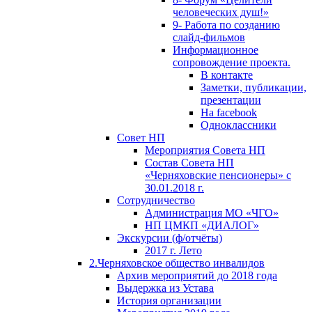
человеческих душ!»
9- Работа по созданию
слайд-фильмов
Информационное
сопровождение проекта.
В контакте
Заметки, публикации,
презентации
На facebook
Одноклассники
Совет НП
Мероприятия Совета НП
Состав Совета НП
«Черняховские пенсионеры» с
30.01.2018 г.
Сотрудничество
Администрация МО «ЧГО»
НП ЦМКП «ДИАЛОГ»
Экскурсии (ф/отчёты)
2017 г. Лето
2.Черняховское общество инвалидов
Архив мероприятий до 2018 года
Выдержка из Устава
История организации