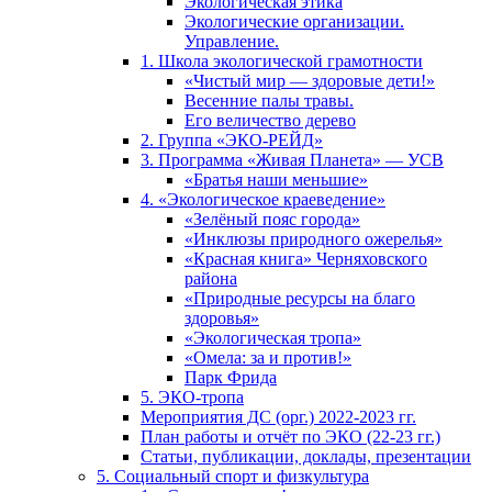
Экологическая этика
Экологические организации.
Управление.
1. Школа экологической грамотности
«Чистый мир — здоровые дети!»
Весенние палы травы.
Его величество дерево
2. Группа «ЭКО-РЕЙД»
3. Программа «Живая Планета» — УСВ
«Братья наши меньшие»
4. «Экологическое краеведение»
«Зелёный пояс города»
«Инклюзы природного ожерелья»
«Красная книга» Черняховского
района
«Природные ресурсы на благо
здоровья»
«Экологическая тропа»
«Омела: за и против!»
Парк Фрида
5. ЭКО-тропа
Мероприятия ДС (орг.) 2022-2023 гг.
План работы и отчёт по ЭКО (22-23 гг.)
Статьи, публикации, доклады, презентации
5. Социальный спорт и физкультура