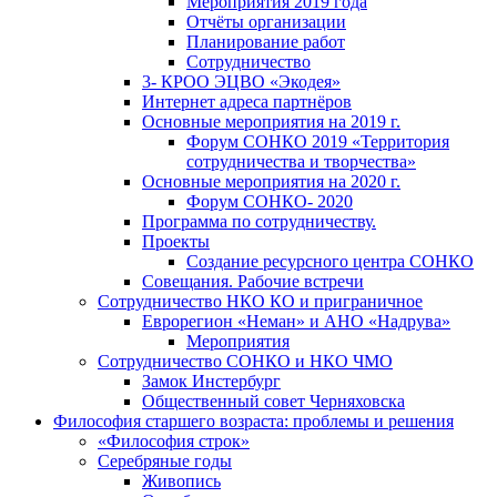
Мероприятия 2019 года
Отчёты организации
Планирование работ
Сотрудничество
3- КРОО ЭЦВО «Экодея»
Интернет адреса партнёров
Основные мероприятия на 2019 г.
Форум СОНКО 2019 «Территория
сотрудничества и творчества»
Основные мероприятия на 2020 г.
Форум СОНКО- 2020
Программа по сотрудничеству.
Проекты
Создание ресурсного центра СОНКО
Совещания. Рабочие встречи
Сотрудничество НКО КО и приграничное
Еврорегион «Неман» и АНО «Надрува»
Мероприятия
Сотрудничество СОНКО и НКО ЧМО
Замок Инстербург
Общественный совет Черняховска
Философия старшего возраста: проблемы и решения
«Философия строк»
Серебряные годы
Живопись