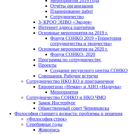
Мероприятия 2019 года
Отчёты организации
Планирование работ
Сотрудничество
3- КРОО ЭЦВО «Экодея»
Интернет адреса партнёров
Основные мероприятия на 2019 г.
Форум СОНКО 2019 «Территория
сотрудничества и творчества»
Основные мероприятия на 2020 г.
Форум СОНКО- 2020
Программа по сотрудничеству.
Проекты
Создание ресурсного центра СОНКО
Совещания. Рабочие встречи
Сотрудничество НКО КО и приграничное
Еврорегион «Неман» и АНО «Надрува»
Мероприятия
Сотрудничество СОНКО и НКО ЧМО
Замок Инстербург
Общественный совет Черняховска
Философия старшего возраста: проблемы и решения
«Философия строк»
Серебряные годы
Живопись