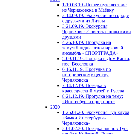
1-10.08.19.-Пешее путешествие
из Черняховска в Маёвку
2-14.09.19.-Экскурсия по городу
с друзьями из Литвы
3-21.09.19.-Экскурсия
Черняховск-Советск с польскими
друзьями
4-26.10.19.-Прогулка на
тему:«Ландшафтно-парковый
ансамбль «СПОРТГРАДА»
5-09.11.19.-Поездка в Дом Канта,
пос. Веселовка
6-16.11.19.-Прогулка по
историческому центру
Черняховска
7-14.12.19.-Поездка в
краеведческий музей г. Гусева
8-21.12.19.-Прогулка на тему:
«Инстербург-город порт»
2020
1-25.01.20.-Экскурсия Тур-клуба
«Замки Инстербурга-
Черняховска»
2-01.02.20.-Поездка членов Тур-
клуба в Кибартай, Литва.