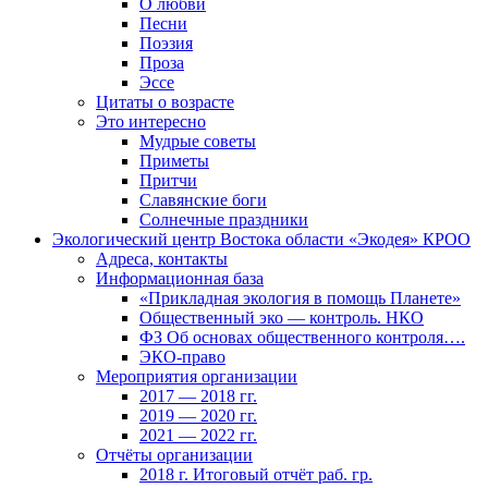
О любви
Песни
Поэзия
Проза
Эссе
Цитаты о возрасте
Это интересно
Мудрые советы
Приметы
Притчи
Славянские боги
Солнечные праздники
Экологический центр Востока области «Экодея» КРОО
Адреса, контакты
Информационная база
«Прикладная экология в помощь Планете»
Общественный эко — контроль. НКО
ФЗ Об основах общественного контроля….
ЭКО-право
Мероприятия организации
2017 — 2018 гг.
2019 — 2020 гг.
2021 — 2022 гг.
Отчёты организации
2018 г. Итоговый отчёт раб. гр.