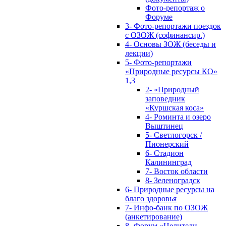
Фото-репортаж о
Форуме
3- Фото-репортажи поездок
с ОЗОЖ (софинансир.)
4- Основы ЗОЖ (беседы и
лекции)
5- Фото-репортажи
«Природные ресурсы КО»
1,3
2- «Природный
заповедник
«Куршская коса»
4- Роминта и озеро
Выштинец
5- Светлогорск /
Пионерский
6- Стадион
Калининград
7- Восток области
8- Зеленоградск
6- Природные ресурсы на
благо здоровья
7- Инфо-банк по ОЗОЖ
(анкетирование)
8- Форум «Целители