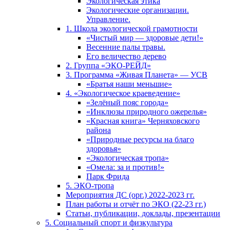
Экологическая этика
Экологические организации.
Управление.
1. Школа экологической грамотности
«Чистый мир — здоровые дети!»
Весенние палы травы.
Его величество дерево
2. Группа «ЭКО-РЕЙД»
3. Программа «Живая Планета» — УСВ
«Братья наши меньшие»
4. «Экологическое краеведение»
«Зелёный пояс города»
«Инклюзы природного ожерелья»
«Красная книга» Черняховского
района
«Природные ресурсы на благо
здоровья»
«Экологическая тропа»
«Омела: за и против!»
Парк Фрида
5. ЭКО-тропа
Мероприятия ДС (орг.) 2022-2023 гг.
План работы и отчёт по ЭКО (22-23 гг.)
Статьи, публикации, доклады, презентации
5. Социальный спорт и физкультура