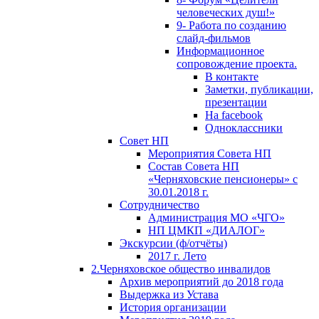
человеческих душ!»
9- Работа по созданию
слайд-фильмов
Информационное
сопровождение проекта.
В контакте
Заметки, публикации,
презентации
На facebook
Одноклассники
Совет НП
Мероприятия Совета НП
Состав Совета НП
«Черняховские пенсионеры» с
30.01.2018 г.
Сотрудничество
Администрация МО «ЧГО»
НП ЦМКП «ДИАЛОГ»
Экскурсии (ф/отчёты)
2017 г. Лето
2.Черняховское общество инвалидов
Архив мероприятий до 2018 года
Выдержка из Устава
История организации