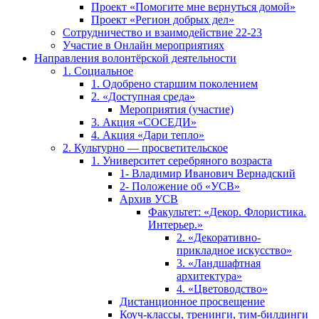
Проект «Помогите мне вернуться домой»
Проект «Регион добрых дел»
Сотрудничество и взаимодействие 22-23
Участие в Онлайн мероприятиях
Направления волонтёрской деятельности
1. Социальное
1. Одобрено старшим поколением
2. «Доступная среда»
Мероприятия (участие)
3. Акция «СОСЕДИ»
4. Акция «Дари тепло»
2. Культурно — просветительское
1. Университет серебряного возраста
1- Владимир Иванович Вернадский
2- Положение об «УСВ»
Архив УСВ
Факультет: «Декор. Флористика.
Интерьер.»
2. «Декоративно-
прикладное искусство»
3. «Ландшафтная
архитектура»
4. «Цветоводство»
Дистанционное просвещение
Коуч-классы, тренинги, тим-билдинги