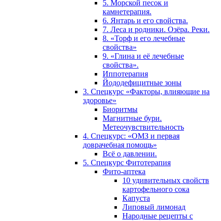
5. Морской песок и
камнетерапия.
6. Янтарь и его свойства.
7. Леса и родники. Озёра. Реки.
8. «Торф и его лечебные
свойства»
9. «Глина и её лечебные
свойства».
Иппотерапия
Йододефицитные зоны
3. Спецкурс «Факторы, влияющие на
здоровье»
Биоритмы
Магнитные бури.
Метеочувствительность
4. Спецкурс: «ОМЗ и первая
доврачебная помощь»
Всё о давлении.
5. Спецкурс Фитотерапия
Фито-аптека
10 удивительных свойств
картофельного сока
Капуста
Липовый лимонад
Народные рецепты с