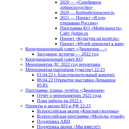
2020 — «Серебряное
добрососедство»
2020 — Кибербезопасность
2021 — Проект «Я иду,
открываю Россию»
Программа КО «Мобильность»
Сайт Добро.ru
Проект «Культура на колёсах»
Проект «Музей приходит к вам»
Координационный совет «Движения …»
Заседания, встречи — 2022 год
Координационный совет КО
Мероприятия ДС 2022 год репортажи
Мероприятия партнёров (участие) 22-23
03.04.22 г. Благотворительный концерт.
08.04.22 Открытие выставки Леньшина
Ю.Ю.
Программа, планы, отчёты «Движения»
Отчёт о мероприятиях 2022 года
План работы на 2022 г.
Проекты и акции КО и РФ 22-23
Всероссийская акция «Красная гвоздика»
Всероссийская программа «Молоды душой»
Поддержка АВЦ
Поддержка акции «Мы вместе!»