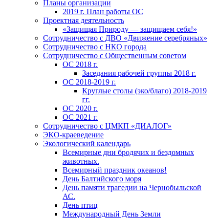
Планы организации
2019 г. План работы ОС
Проектная деятельность
«Защищая Природу — защищаем себя!»
Сотрудничество с ДВО «Движение серебряных»
Сотрудничество с НКО города
Сотрудничество с Общественным советом
ОС 2018 г.
Заседания рабочей группы 2018 г.
ОС 2018-2019 г.
Круглые столы (эко/благо) 2018-2019
гг.
ОС 2020 г.
ОС 2021 г.
Сотрудничество с ЦМКП «ДИАЛОГ»
ЭКО-краеведение
Экологический календарь
Всемирные дни бродячих и бездомных
животных.
Всемирный праздник океанов!
День Балтийского моря
День памяти трагедии на Чернобыльской
АС.
День птиц
Международный День Земли